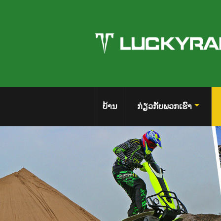
ບ້ານ
ກ່ຽວ​ກັບ​ພວກ​ເຮົາ