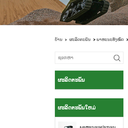
>
ບ້ານ
>
ຜະລິດຕະພັນ
ພາຫະນະທັງໝົດ
ຜະລິດຕະພັນ
ຜະລິດຕະພັນໃຫມ່
ພາ​ຫະ​ນະ​ອຸ​ປະ​ກອນ​