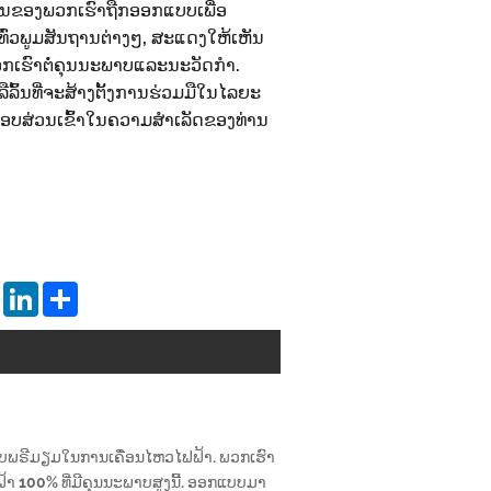
ນຂອງພວກເຮົາຖືກອອກແບບເພື່ອ
ົ່ວພູມສັນຖານຕ່າງໆ, ສະແດງໃຫ້ເຫັນ
ກເຮົາຕໍ່ຄຸນນະພາບແລະນະວັດກໍາ.
ລົ້ນທີ່ຈະສ້າງຕັ້ງການຮ່ວມມືໃນໄລຍະ
ບສ່ວນເຂົ້າໃນຄວາມສໍາເລັດຂອງທ່ານ
tsApp
Pinterest
LinkedIn
Share
ບພຣີມຽມໃນການເຄື່ອນໄຫວໄຟຟ້າ. ພວກເຮົາ
100% ທີ່ມີຄຸນນະພາບສູງນີ້. ອອກແບບມາ