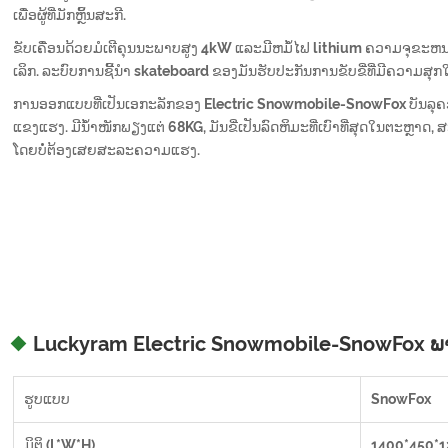
ເພື່ອຜູ້ທີ່ມັກຫຼິ້ນສະກີ.
ຂັບເຄື່ອນດ້ວຍມໍເຕີຄຸນນະພາບສູງ 4kW ແລະມີຫມໍ້ໄຟ lithium ຄວາມຈຸຂະຫນາດ
ເລິກ. ລະບົບການຊີ້ນໍາ skateboard ຂອງມັນຮັບປະກັນການຂັບຂີ່ທີ່ມີຄວາມສຸກ
ການອອກແບບທີ່ເປັນເອກະລັກຂອງ Electric Snowmobile-SnowFox ບັນລ
ແຂງແຮງ. ມີນໍ້າໜັກພຽງແຕ່ 68KG, ມັນຂີ່ເປັນລົດຫິມະທີ່ເບົາທີ່ສຸດໃນຕະຫຼາດ
ໂດຍບໍ່ຕ້ອງເສຍສະລະຄວາມແຮງ.
Luckyram Electric Snowmobile-SnowFox ພາຣາມ
ຮູບແບບ
SnowFox
ມິຕິ (L*W*H)
1400*450*