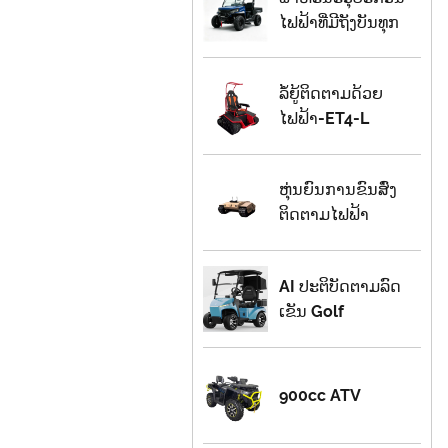
ໄຟ​ຟ້າ​ທີ່​ມີ​ຖັງ​ບັນ​ທຸກ​
ລໍ້ຍູ້ຕິດຕາມດ້ວຍ
ໄຟຟ້າ-ET4-L
ຫຸ່ນຍົນການຂົນສົ່ງ
ຕິດຕາມໄຟຟ້າ
AI ປະຕິບັດຕາມລົດ
ເຂັນ Golf
900cc ATV