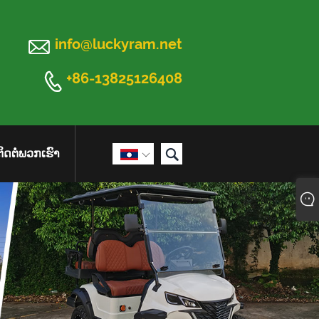

info@luckyram.net

+86-13825126408

ຕິດຕໍ່ພວກເຮົາ
