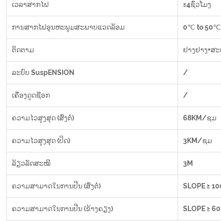
ເວລາສາກໄຟ
≤4ຊົ່ວໂມງ
ການສາກໄຟອຸນຫະພູມສະພາບແວດລ້ອມ
0℃ to 50℃
ຕິດຕາມ
ຢາງຢາງ+ສະ
ລະບົບ SuspENSION
/
ເຄື່ອງດູດຊ໊ອກ
/
ຄວາມໄວສູງສຸດ (ສົ່ງຕໍ່)
68KM/ຊມ
ຄວາມໄວສູງສຸດ (ປິດ)
3KM/ຊມ
ລ້ຽວລັດສະໝີ
3M
ຄວາມສາມາດໃນການປີນ (ສົ່ງຕໍ່)
SLOPE ≥ 100
ຄວາມສາມາດໃນການປີນ (ຂ້າງຄຽງ)
SLOPE ≥ 60% 