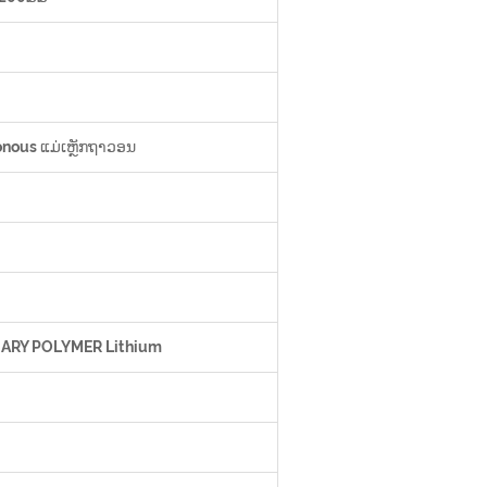
ronous ແມ່ເຫຼັກຖາວອນ
NARY POLYMER Lithium