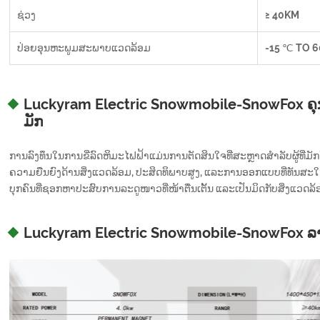
ຊ່ວງ
≥ 40KM
ປ່ອຍອຸນຫະພູມສະພາບແວດລ້ອມ
-15 ℃ TO 
Luckyram Electric Snowmobile-SnowFox ຄຸ
ມັກ
ການລົງທຶນໃນການຂີ່ລົດຫິມະໄຟຟ້າແມ່ນການຕັດສິນໃຈທີ່ສະຫຼາດສໍາລັບຜູ້ທ
ຄວາມຍືນຍົງດ້ານສິ່ງແວດລ້ອມ, ປະສິດທິພາບສູງ, ແລະການອອກແບບທີ່ທັນສະໃໝ
ບຸກຄົນທີ່ຊອກຫາປະສົບການລະດູໜາວທີ່ໜ້າຕື່ນເຕັ້ນ ແລະເປັນມິດກັບສິ່ງແວດລ້
Luckyram Electric Snowmobile-SnowFox 