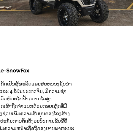
le-SnowFox
ໍາກັດເປັນຜູ້ຜະລິດແລະສະຫນອງຊັ້ນນໍາ
ະ 4 ລໍ້ໃນປະເທດຈີນ, ມີຄວາມຊໍາ
ນລົດຫິມະໄຟຟ້າຄວາມໄວສູງ.
ົາຖືກຈໍາແນກດ້ວຍກອບເຫຼັກທີ່ມີ
ິ່ງຊ່ວຍເພີ່ມຄວາມສົມບູນຂອງໂຄງສ້າງ
ະກັນການຕິດຕັ້ງລະບົບການຂັບຂີ່ທີ່
ນເພີ່ມຄວາມຫນ້າເຊື່ອຖືຂອງຍານພາຫະນະ