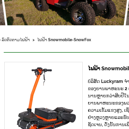
>
ລົດຕິດຕາມໄຟຟ້າ
>
ໄຟຟ້າ Snowmobile-SnowFox
ໄຟຟ້າ Snowmobi
ບໍລິສັດ Luckyram ຈ
ຂອງຍານພາຫະນະ 2 ແລ
ນານຫຼາຍກວ່າສິບປີໃ
ຍານພາຫະນະຂອງພວກເຮ
ຄວາມເຂັ້ມແຂງສູງ, ເຊ
ຢ່າງຫຼວງຫຼາຍແລະຮັບປ
ຊັດເຈນ, ດັ່ງນັ້ນກາ