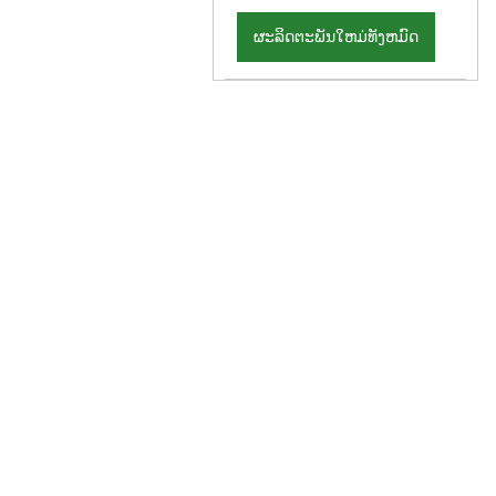
ຜະລິດຕະພັນໃຫມ່ທັງຫມົດ