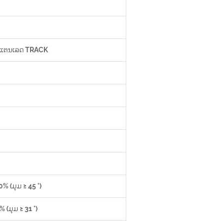
ແຕນເລດ TRACK
% (ມຸມ ≥ 45 °)
(ມຸມ ≥ 31 °)