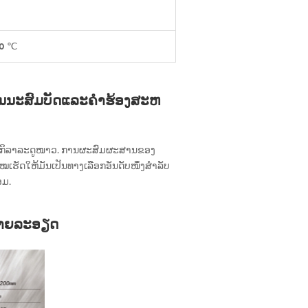
60 ℃
ນນະສົມບັດແລະຄໍາຮ້ອງສະຫ
ີ່ມັກກິລາລະດູໜາວ. ການຜະສົມຜະສານຂອງ
ເຮັດໃຫ້ມັນເປັນທາງເລືອກອັນດັບໜຶ່ງສຳລັບ
ອມ.
ລາຍລະອຽດ