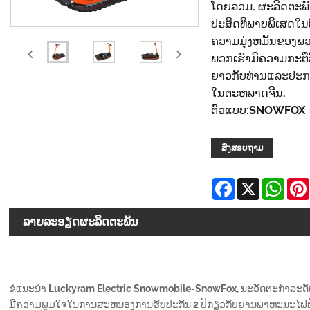
ໂດຍລວມ. ຜະລິດຕະພັ
ປະສິດທິພາບພິເສດໃນທ
ຄວາມມຸ່ງຫມັ້ນຂອງພວ
ພວກເຮົາມີຄວາມກະຕືລື
ຍາວກັບທ່ານແລະປະກອ
ໃນຕະຫລາດຈີນ.
ຕົວແບບ:SNOWFOX
ສົ່ງສອບຖາມ
Facebook
X
Wha
ລາຍ​ລະ​ອຽດ​ຜະ​ລິດ​ຕະ​ພັນ
ຂໍແນະນຳ Luckyram Electric Snowmobile-SnowFox, ນະວັດຕະກໍາລະດັ
ມີຄວາມພູມໃຈໃນການສະຫນອງການຮັບປະກັນ 2 ປີກ່ຽວກັບຍານພາຫະນະໄຟຟ້າ 