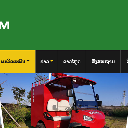
ຜະລິດຕະພັນ
ຂ່າວ
ດາວໂຫຼດ
ສົ່ງສອບຖາມ