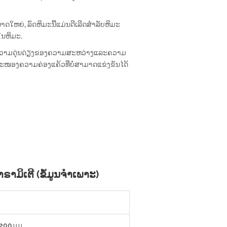
ໃຫຍ່, ລົດຫິມະນີ້ແມ່ນດີເລີດສໍາລັບຫິມະ
ໃນຫິມະ.
ຸຄວາມດຸ່ນດ່ຽງຂອງຄວາມສະຫວ່າງແລະຄວາມ
, ສະໜອງຄວາມຄ່ອງແຄ້ວທີ່ບໍ່ສາມາດແຂ່ງຂັນໄດ້
ິເຕີ (ຂໍ້ມູນຈໍາເພາະ)
1200ມມ