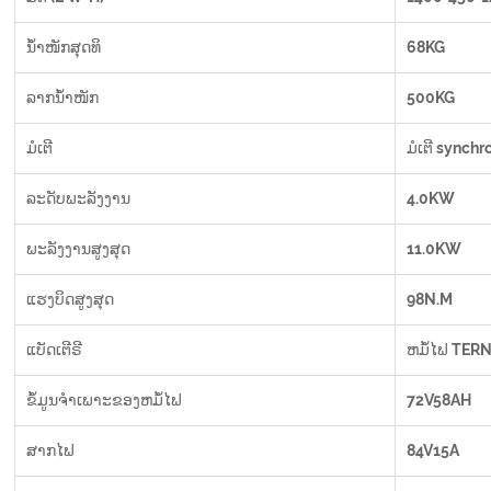
ນ້ຳໜັກສຸດທິ
68KG
ລາກນ້ຳໜັກ
500KG
ມໍເຕີ
ມໍເຕີ synch
ລະດັບພະລັງງານ
4.0KW
ພະລັງງານສູງສຸດ
11.0KW
ແຮງບິດສູງສຸດ
98N.M
ແບັດເຕີຣີ
ຫມໍ້ໄຟ TER
ຂໍ້ມູນຈໍາເພາະຂອງຫມໍ້ໄຟ
72V58AH
ສາກໄຟ
84V15A