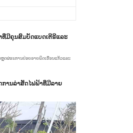
ີ່ມີຄຸນສົມບັດແບດເຕີຣີແລະ
ານຫຼຸດຜ່ອນການປ່ອຍອາຍພິດເຮືອນແກ້ວແລະ
ດການລ່າສັດໄຟຟ້າທີ່ມີລາຍ