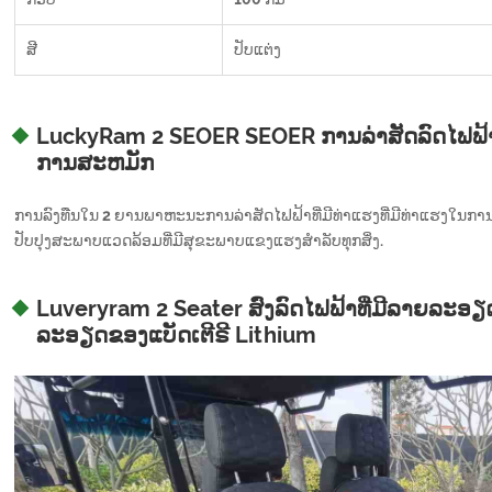
ສີ
ປັບແຕ່ງ
LuckyRam 2 SEOER SEOER ການລ່າສັດລົດໄຟຟ້າທ
ການສະຫມັກ
ການລົງທືນໃນ 2 ຍານພາຫະນະການລ່າສັດໄຟຟ້າທີ່ມີທ່າແຮງທີ່ມີທ່າແຮງໃນກ
ປັບປຸງສະພາບແວດລ້ອມທີ່ມີສຸຂະພາບແຂງແຮງສໍາລັບທຸກສິ່ງ.
Luveryram 2 Seater ສົ່ງລົດໄຟຟ້າທີ່ມີລາຍລະອຽ
ລະອຽດຂອງແບັດເຕີຣີ Lithium