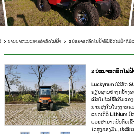
>
້
ຍານພາຫະນະການລ່າສັດໄຟຟ້າ
>
2 ບ່ອນຈອດລົດໄຟຟ້າທີ່ມີລົດໄຟຟ້າທີ່ມີແ
2 ບ່ອນຈອດລົດໄຟຟ້າທ
Luckyram ບໍລິສັດ
ຊ່ຽວຊານຢ່າງກວ້າງຂ
ເຕັກໂນໂລຢີທີ່ເຂັ້ມແ
ນານສູງໃນໂຮງງານຂອງມັນ
ແບດເຕີລີ່ Lithium 
ແລະສາມາດປັບຕົວເຂົ້
ໄວສູງຂອງມັນ, ປະສົບ