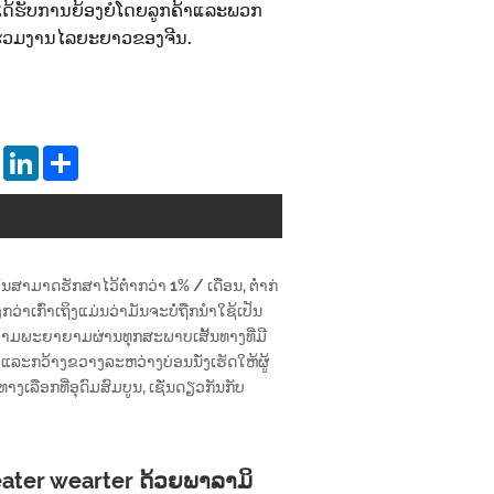
້ຮັບການຍ້ອງຍໍໂດຍລູກຄ້າແລະພວກ
ູ່ຮ່ວມງານໄລຍະຍາວຂອງຈີນ.
tsApp
Pinterest
LinkedIn
Share
ສາມາດຮັກສາໄວ້ຕໍ່າກວ່າ 1% / ເດືອນ, ຕ່ໍາກ່
ູງກວ່າເກົ່າເຖິງແມ່ນວ່າມັນຈະບໍ່ຖືກນໍາໃຊ້ເປັນ
ບຄວາມພະຍາຍາມຜ່ານທຸກສະພາບເສັ້ນທາງທີ່ມີ
ອຍລ້າແລະກວ້າງຂວາງລະຫວ່າງບ່ອນນັ່ງເຮັດໃຫ້ຜູ້
ລືອກທີ່ອຸດົມສົມບູນ, ເຊັ່ນດຽວກັນກັບ
seater wearter ດ້ວຍພາລາມິ