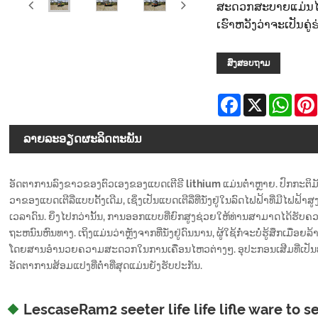
ສະດວກສະບາຍແມ່ນໄດ
ເຮົາຫວັງວ່າຈະເປັນຄ
ສົ່ງສອບຖາມ
Facebook
X
Wha
ລາຍ​ລະ​ອຽດ​ຜະ​ລິດ​ຕະ​ພັນ
ອັດຕາການລົງຂາວຂອງຕົວເອງຂອງແບດເຕີຣີ lithium ແມ່ນຕໍ່າຫຼາຍ. ປົກກະຕິມັນ
ວາຂອງແບດເຕີລີ່ແບບດັ້ງເດີມ, ເຊິ່ງເປັນແບດເຕີລີ່ທີ່ນັ່ງຢູ່ໃນລົດໄຟຟ້າທີ່ມີໄຟຟ້າສ
ເວລາດົນ. ຍິ່ງໄປກວ່ານັ້ນ, ການອອກແບບທີ່ຍົກສູງຊ່ວຍໃຫ້ທ່ານສາມາດໄດ້ຮັ
ຖະຫນົນຫົນທາງ. ເຖິງແມ່ນວ່າຫຼັງຈາກທີ່ນັ່ງຢູ່ດົນນານ, ຜູ້ໃຊ້ກໍ່ຈະບໍ່ຮູ້ສຶກເມື່
ໂດຍສານອໍານວຍຄວາມສະດວກໃນການເຄື່ອນໄຫວຕ່າງໆ. ອຸປະກອນເສີມທີ່ເປັນທາງເ
ອັດຕາການສ້ອມແປງທີ່ຕໍ່າທີ່ສຸດແມ່ນຍັງຮັບປະກັນ.
LescaseRam2 seeter life life lifle ware to 