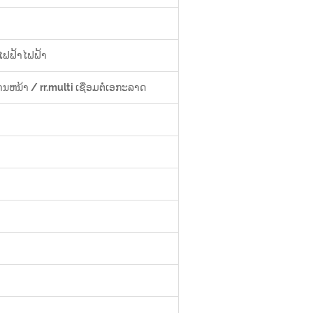
ໄຟຟ້າໄຟຟ້າ
ຫນ້າ / rr.multi ເຊື່ອມຕໍ່ເອກະລາດ