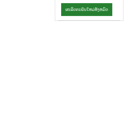
ຜະລິດຕະພັນໃຫມ່ທັງຫມົດ