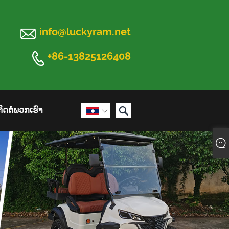

info@luckyram.net

+86-13825126408

ຕິດຕໍ່ພວກເຮົາ
