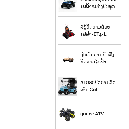
ໄຟ​ຟ້າ​ທີ່​ມີ​ຖັງ​ບັນ​ທຸກ​
ລໍ້ຍູ້ຕິດຕາມດ້ວຍ
ໄຟຟ້າ-ET4-L
ຫຸ່ນຍົນການຂົນສົ່ງ
ຕິດຕາມໄຟຟ້າ
AI ປະຕິບັດຕາມລົດ
ເຂັນ Golf
900cc ATV