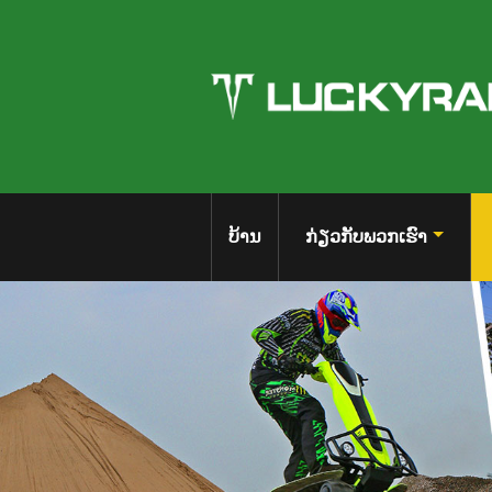
ບ້ານ
ກ່ຽວ​ກັບ​ພວກ​ເຮົາ