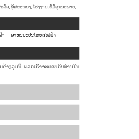
ູ້ຜະລິດ, ຜູ້ສະຫນອງ, ໂຮງງານ, ທີ່ມີຄຸນນະພາບ,
້າ
ພາຫະນະປະໂຫຍດໄຟຟ້າ
ຂ້າງລຸ່ມນີ້. ພວກເຮົາຈະຕອບກັບທ່ານໃນ