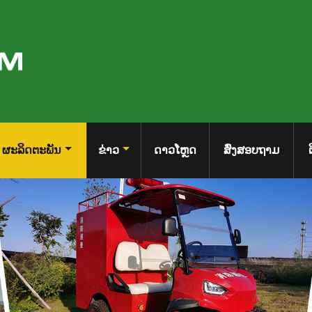
ຜະລິດຕະພັນ
ຂ່າວ
ດາວໂຫຼດ
ສົ່ງສອບຖາມ