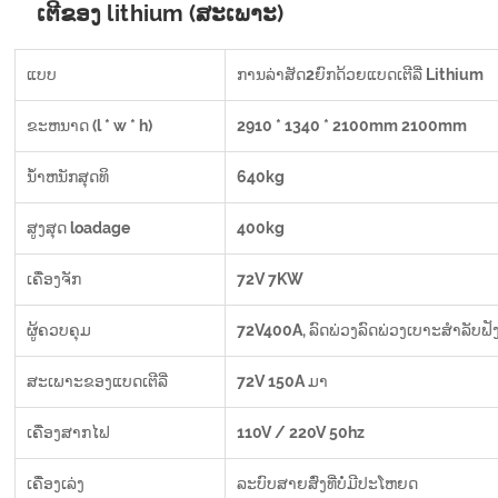
ເຕີຂອງ lithium (ສະເພາະ)
ແບບ
ການລ່າສັດ2ຍົກດ້ວຍແບດເຕີລີ່ Lithium
ຂະຫນາດ (l * w * h)
2910 * 1340 * 2100mm 2100mm
ນ້ໍາຫນັກສຸດທິ
640kg
ສູງສຸດ loadage
400kg
ເຄື່ອງຈັກ
72V 7KW
ຜູ້ຄວບຄຸມ
72V400A, ລົດພ່ວງລົດພ່ວງເບາະສໍາລັບຟ
ສະເພາະຂອງແບດເຕີລີ່
72V 150A ມາ
ເຄື່ອງສາກໄຟ
110V / 220V 50hz
ເຄື່ອງເລ່ງ
ລະບົບສາຍສົ່ງທີ່ບໍ່ມີປະໂຫຍດ