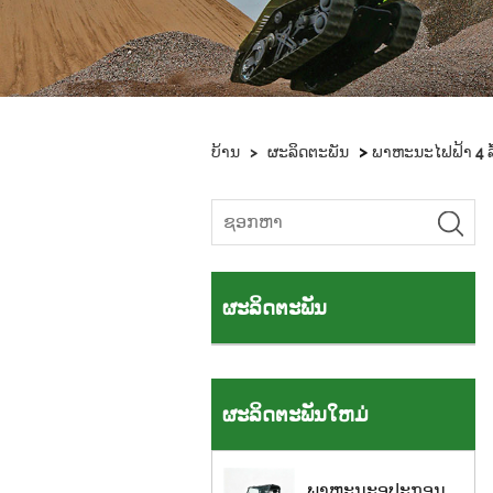
>
ບ້ານ
>
ຜະລິດຕະພັນ
ພາຫະນະໄຟຟ້າ 4 ລໍ
ຜະລິດຕະພັນ
ຜະລິດຕະພັນໃຫມ່
ພາ​ຫະ​ນະ​ອຸ​ປະ​ກອນ​