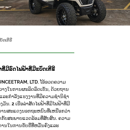
ບັດເຕີຣີ
ີ່ມີລົດໄຟຟ້າທີ່ມີແບັດເຕີຣີ
 SUNCEETRAM, LTD. ໂອ້ອວດຄວາມ
ວາງໃນການຜະລິດລົດເຂັນ, ດ້ວຍຖານ
ຂງແລະກໍາລັງແຮງງານທີ່ມີຄວາມຊໍານິຊໍາ
. 2 ເຮືອລ່າສັດໄຟຟ້າທີ່ມີໄຟຟ້າທີ່ມີ
ມີການສະແດງນອກຖະຫນົນທີ່ເຫນືອກວ່າ
າກັບສະພາບແວດລ້ອມທີ່ສັບສົນ. ຄວາມ
ການໃນການຂັບຂີ່ທີ່ຫມັ້ນຄົງແລະ