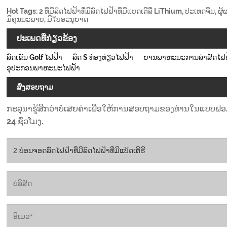
Hot Tags: 2 ທີ່ມີລົດໄຟຟ້າທີ່ມີລົດໄຟຟ້າທີ່ມີແບດເຕີລີ່ LiThium, ປະເທດຈີນ, ຜ
ມີຄຸນນະພາບ, ມີໃບອະນຸຍາດ
ປະເພດທີ່ກ່ຽວຂ້ອງ
ລົດເຂັນ Golf ໄຟຟ້າ
ລົດ S ທ່ອງທ່ຽວໄຟຟ້າ
ຍານພາຫະນະການລ່າສັດໄຟຟ
ອຸປະກອນພາຫະນະໄຟຟ້າ
ສົ່ງສອບຖາມ
ກະລຸນາຮູ້ສຶກວ່າບໍ່ເສຍຄ່າເພື່ອໃຫ້ການສອບຖາມຂອງທ່ານໃນແບບຟອມ
24 ຊົ່ວໂມງ.