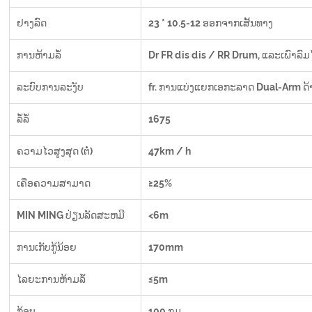
ຢາງລົດ
23 * 10.5-12 ອອກຈາກເສັ້ນທາງ
ການຫ້າມລໍ້
Dr FR dis dis / RR Drum, ແລະເພົາລົມ
ລະບົບການລະງັບ
fr. ການແບ່ງແຍກເອກະລາດ Dual-Arm ດ້ານ
ລໍ້ລໍ້
1675
ຄວາມໄວສູງສຸດ (ຕໍ່)
47km / h
ເຄືອຄວາມສາມາດ
≥25%
MIN MING ປ່ຽນລັດສະຫມີ
<6m
ການເກັບກູ້ນ້ອຍ
170mm
ໄລຍະການຫ້າມລໍ້
≤5m
ກ້ອບ
100 ກມ